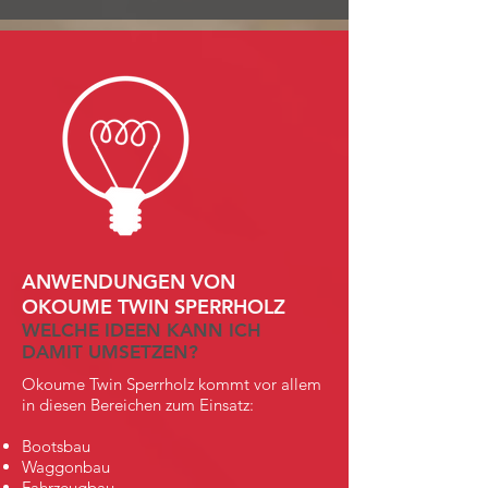
ANWENDUNGEN VON ​
OKOUME TWIN SPERRHOLZ
WELCHE IDEEN KANN ICH
DAMIT UMSETZEN?
Okoume Twin Sperrholz kommt vor allem
in diesen Bereichen zum Einsatz:
Bootsbau
Waggonbau
Fahrzeugbau