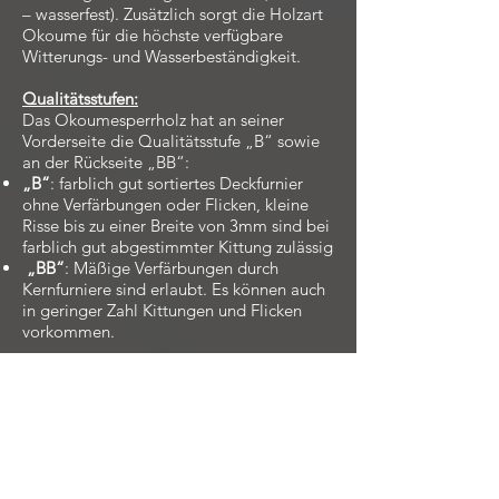
– wasserfest). Zusätzlich sorgt die Holzart
Okoume für die höchste verfügbare
Witterungs- und Wasserbeständigkeit.
Qualitätsstufen:
Das Okoumesperrholz hat an seiner
Vorderseite die Qualitätsstufe „B“ sowie
an der Rückseite „BB“:
„B“
: farblich gut sortiertes Deckfurnier
ohne Verfärbungen oder Flicken, kleine
Risse bis zu einer Breite von 3mm sind bei
farblich gut abgestimmter Kittung zulässig
„BB“
: Mäßige Verfärbungen durch
Kernfurniere sind erlaubt. Es können auch
in geringer Zahl Kittungen und Flicken
vorkommen.
Unterscheidet sich die
Oberflächenqualität von der Vorder- und
Rückseite so werden Qualitätsstufen
miteinander kombiniert dargestellt. Eine
Angabe von B/BB in der Preisliste steht
somit immer für Vorder-/ Rückseite.