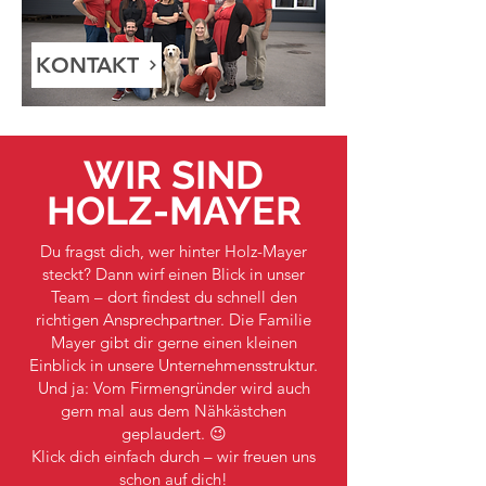
KONTAKT
WIR SIND
HOLZ-MAYER
Du fragst dich, wer hinter Holz-Mayer
steckt? Dann wirf einen Blick in unser
Team – dort findest du schnell den
richtigen Ansprechpartner. Die Familie
Mayer gibt dir gerne einen kleinen
Einblick in unsere Unternehmensstruktur.
Und ja: Vom Firmengründer wird auch
gern mal aus dem Nähkästchen
geplaudert. 😉
Klick dich einfach durch – wir freuen uns
schon auf dich!