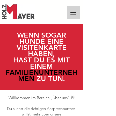
WENN SOGAR
HUNDE EINE
VISITENKARTE
HABEN,
HAST DU ES MIT
EINEM
FAMILIENUNTERNEH
MEN
ZU TUN.
Willkommen im Bereich „Über uns“ 👋
Du suchst die richtigen Ansprechpartner,
willst mehr über unsere