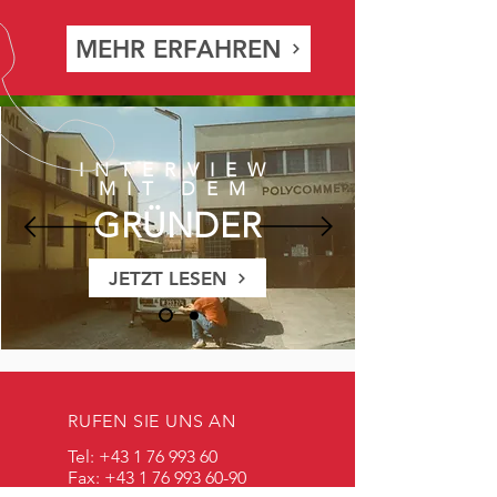
MEHR ERFAHREN
INTERVIEW
MIT DEM
GRÜNDER
JETZT LESEN
RUFEN SIE UNS AN
Tel:
+43 1 76 993 60
Fax:
+43 1 76 993 60-90