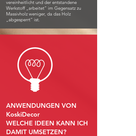
vereinheitlicht und der entstandene
Werkstoff „arbeitet“ im Gegensatz zu
Massivholz weniger, da das Holz
„abgesperrt“ ist.
ANWENDUNGEN VON
KoskiDecor
WELCHE IDEEN KANN ICH
DAMIT UMSETZEN?