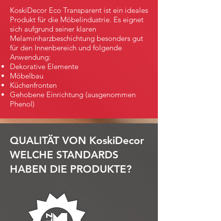
KoskiDecor Eco Transparent ist ein ideales
Produkt für die Möbelindustrie. Es eignet
sich aufgrund seiner klaren
Melaminharzbeschichtung besonders gut
für den Innenbereich und folgende
Anwendung:
Dekorative Elemente
Möbelbau
Küchenfronten
Gehobene Einrichtung (ausgenommen
Phenol)
QUALITÄT VON KoskiDecor
WELCHE STANDARDS
HABEN DIE PRODUKTE?