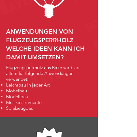
ANWENDUNGEN VON
FLUGZEUGSPERRHOLZ
WELCHE IDEEN KANN ICH
DAMIT UMSETZEN?
Flugzeugsperrholz aus Birke wird vor
allem für folgende Anwendungen
verwendet:
Leichtbau in jeder Art
Möbelbau
Modellbau
Musikinstrumente
Spielzeugbau