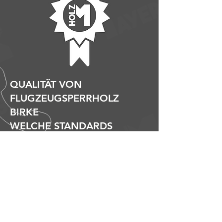
QUALITÄT VON
FLUGZEUGSPERRHOLZ
BIRKE
WELCHE STANDARDS
HABEN DIE PRODUKTE?
Verleimqualität
:
Aufgrund der Verleimung ist das Sperrholz
Birke als wetterbeständig einzustufen (BFU
100 – wasserfest ausgenommen).