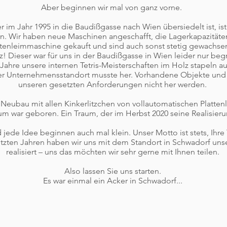
Aber beginnen wir mal von ganz vorne.
m Jahr 1995 in die Baudißgasse nach Wien übersiedelt ist, ist
n. Wir haben neue Maschinen angeschafft, die Lagerkapazitäte
tenleimmaschine gekauft und sind auch sonst stetig gewachsen
tz! Dieser war für uns in der Baudißgasse in Wien leider nur be
 Jahre unsere internen Tetris-Meisterschaften im Holz stapeln 
euer Unternehmensstandort musste her. Vorhandene Objekte un
unseren gesetzten Anforderungen nicht her werden.
eubau mit allen Kinkerlitzchen von vollautomatischen Plattenl
 war geboren. Ein Traum, der im Herbst 2020 seine Realisierun
jede Idee beginnen auch mal klein. Unser Motto ist stets, Ihr
 letzten Jahren haben wir uns mit dem Standort in Schwadorf un
realisiert – uns das möchten wir sehr gerne mit Ihnen teilen.
Also lassen Sie uns starten.
Es war einmal ein Acker in Schwadorf...