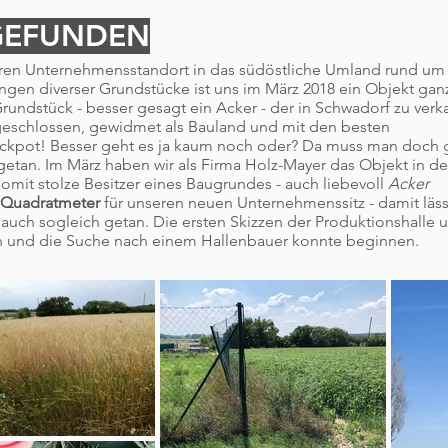
GEFUNDEN
eren Unternehmensstandort in das südöstliche Umland rund u
ngen diverser Grundstücke ist uns im März 2018 ein Objekt gan
undstück - besser gesagt ein Acker - der in Schwadorf zu verk
fgeschlossen, gewidmet als Bauland und mit den besten
ckpot! Besser geht es ja kaum noch oder? Da muss man doch g
etan. Im März haben wir als Firma Holz-Mayer das Objekt in de
omit stolze Besitzer eines Baugrundes - auch liebevoll
Acker
 Quadratmeter
für unseren neuen Unternehmenssitz - damit läss
auch sogleich getan. Die ersten Skizzen der Produktionshalle 
 und die Suche nach einem Hallenbauer konnte beginnen.