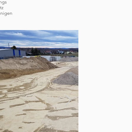
ings
tz
inigen