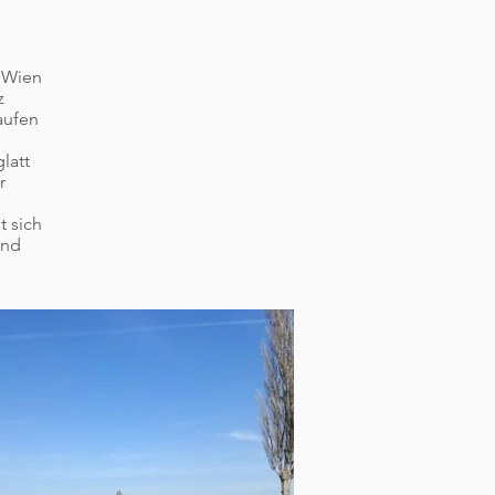
m Wien
z
aufen
latt
r
t sich
und