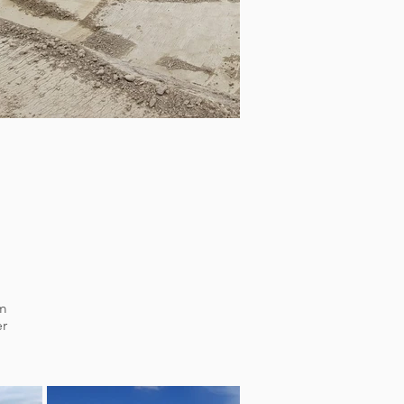
em
er