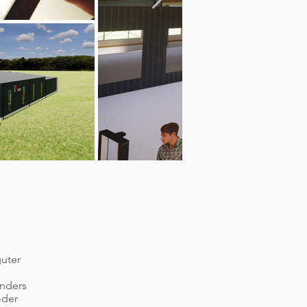
guter
anders
oder